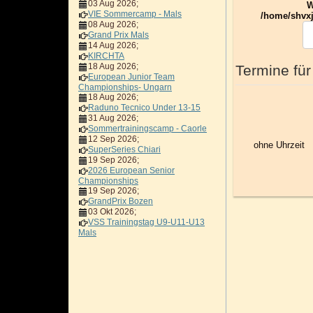
03 Aug 2026
;
W
VIE Sommercamp - Mals
/home/shvxj
08 Aug 2026
;
Grand Prix Mals
14 Aug 2026
;
KIRCHTA
18 Aug 2026
;
Termine für
European Junior Team
Championships- Ungarn
18 Aug 2026
;
Raduno Tecnico Under 13-15
31 Aug 2026
;
Sommertrainingscamp - Caorle
12 Sep 2026
;
ohne Uhrzeit
SuperSeries Chiari
19 Sep 2026
;
2026 European Senior
Championships
19 Sep 2026
;
GrandPrix Bozen
03 Okt 2026
;
VSS Trainingstag U9-U11-U13
Mals