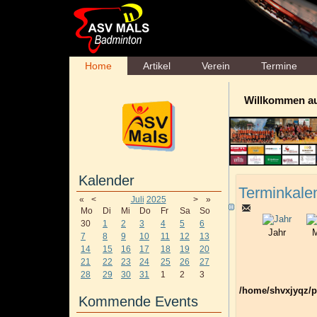
Home
Artikel
Verein
Termine
Willkommen a
Kalender
Terminkale
«
<
Juli
2025
>
»
Mo
Di
Mi
Do
Fr
Sa
So
30
1
2
3
4
5
6
Jahr
M
7
8
9
10
11
12
13
14
15
16
17
18
19
20
21
22
23
24
25
26
27
28
29
30
31
1
2
3
/home/shvxjyqz/p
Kommende Events