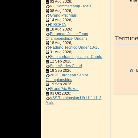
/ho
03 Aug 2026
;
VIE Sommercamp - Mals
08 Aug 2026
;
Grand Prix Mals
14 Aug 2026
;
KIRCHTA
18 Aug 2026
;
European Junior Team
Termine
Championships- Ungarn
18 Aug 2026
;
Raduno Tecnico Under 13-15
31 Aug 2026
;
Sommertrainingscamp - Caorle
12 Sep 2026
;
SuperSeries Chiari
19 Sep 2026
;
K
2026 European Senior
Championships
19 Sep 2026
;
GrandPrix Bozen
03 Okt 2026
;
VSS Trainingstag U9-U11-U13
Mals