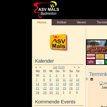
Home
Artikel
Verein
Termi
Kalender
«
<
Juli
2025
>
»
Mo
Di
Mi
Do
Fr
Sa
So
Termink
30
1
2
3
4
5
6
7
8
9
10
11
12
13
14
15
16
17
18
19
20
Jah
21
22
23
24
25
26
27
28
29
30
31
1
2
3
Kommende Events