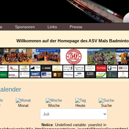
ne
Sponsoren
Links
Presse
Willkommen auf der Homepage des ASV Mals Badminto
alender
r
Monat
Woche
Heute
Suche
Notice
: Undefined variable: yearslist in