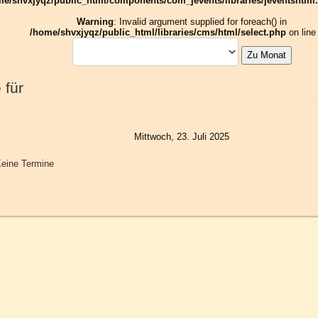
me/shvxjyqz/public_html/components/com_jevents/libraries/jeventshtml
Warning
: Invalid argument supplied for foreach() in
/home/shvxjyqz/public_html/libraries/cms/html/select.php
on lin
Zu Monat
 für
Mittwoch, 23. Juli 2025
eine Termine