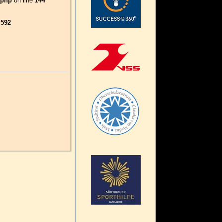
.php
on line
144
e
592