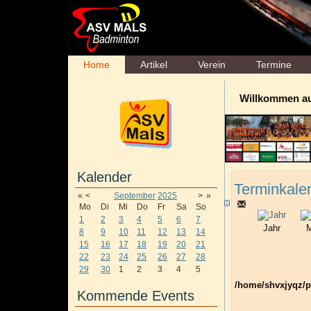
Home
Artikel
Verein
Termine
Willkommen a
Kalender
Terminkale
«
<
September
2025
>
»
Mo
Di
Mi
Do
Fr
Sa
So
1
2
3
4
5
6
7
Jahr
M
8
9
10
11
12
13
14
15
16
17
18
19
20
21
22
23
24
25
26
27
28
29
30
1
2
3
4
5
/home/shvxjyqz/p
Kommende Events