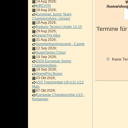
14 Aug 2026
;
W
KIRCHTA
/home/shvxj
18 Aug 2026
;
European Junior Team
Championships- Ungarn
18 Aug 2026
;
Raduno Tecnico Under 13-15
Termine für
29 Aug 2026
;
Grand Prix Alba
31 Aug 2026
;
Sommertrainingscamp - Caorle
12 Sep 2026
;
SuperSeries Chiari
19 Sep 2026
;
Keine Te
2026 European Senior
Championships
19 Sep 2026
;
GrandPrix Bozen
03 Okt 2026
;
VSS Trainingstag U9-U11-U13
Mals
07 Okt 2026
;
European Championship U15 -
Norwegen