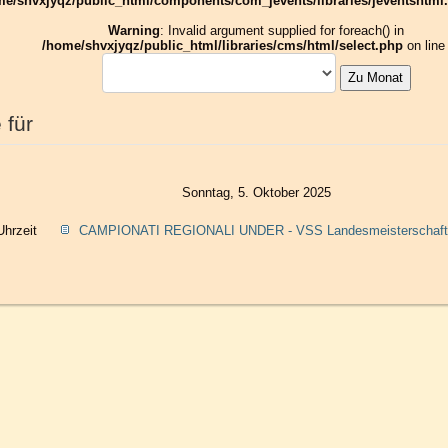
me/shvxjyqz/public_html/components/com_jevents/libraries/jeventshtml
Warning
: Invalid argument supplied for foreach() in
/home/shvxjyqz/public_html/libraries/cms/html/select.php
on lin
Zu Monat
 für
Sonntag, 5. Oktober 2025
Uhrzeit
CAMPIONATI REGIONALI UNDER - VSS Landesmeisterschaft