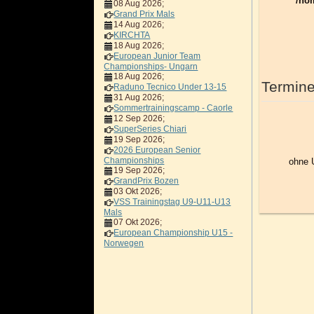
/ho
08 Aug 2026
;
Grand Prix Mals
14 Aug 2026
;
KIRCHTA
18 Aug 2026
;
European Junior Team
Championships- Ungarn
18 Aug 2026
;
Termine
Raduno Tecnico Under 13-15
31 Aug 2026
;
Sommertrainingscamp - Caorle
12 Sep 2026
;
SuperSeries Chiari
19 Sep 2026
;
2026 European Senior
Championships
ohne 
19 Sep 2026
;
GrandPrix Bozen
03 Okt 2026
;
VSS Trainingstag U9-U11-U13
Mals
07 Okt 2026
;
European Championship U15 -
Norwegen