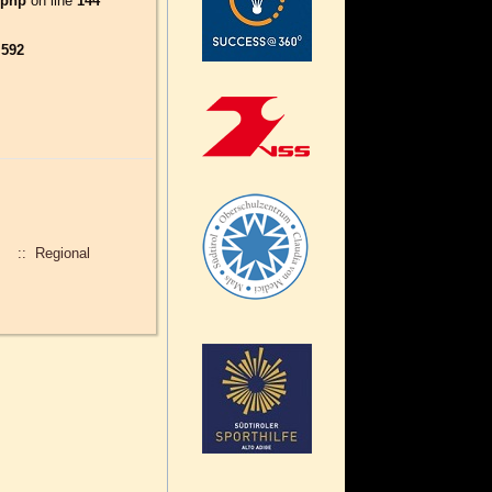
.php
on line
144
e
592
:: Regional