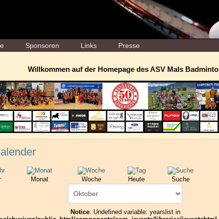
ne
Sponsoren
Links
Presse
Willkommen auf der Homepage des ASV Mals Badminto
alender
r
Monat
Woche
Heute
Suche
Notice
: Undefined variable: yearslist in