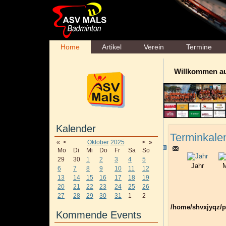
Home
Artikel
Verein
Termine
Willkommen a
Kalender
Terminkale
«
<
Oktober
2025
>
»
Mo
Di
Mi
Do
Fr
Sa
So
29
30
1
2
3
4
5
Jahr
M
6
7
8
9
10
11
12
13
14
15
16
17
18
19
20
21
22
23
24
25
26
27
28
29
30
31
1
2
/home/shvxjyqz/p
Kommende Events