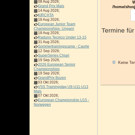
08 Aug 2026
;
W
Grand Prix Mals
/home/shvxj
14 Aug 2026
;
KIRCHTA
18 Aug 2026
;
European Junior Team
Championships- Ungarn
Termine für
18 Aug 2026
;
Raduno Tecnico Under 13-15
31 Aug 2026
;
Sommertrainingscamp - Caorle
12 Sep 2026
;
SuperSeries Chiari
19 Sep 2026
;
Keine Te
2026 European Senior
Championships
19 Sep 2026
;
GrandPrix Bozen
03 Okt 2026
;
VSS Trainingstag U9-U11-U13
Mals
07 Okt 2026
;
European Championship U15 -
Norwegen