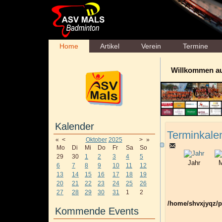
Home
Artikel
Verein
Termine
Willkommen a
Kalender
Terminkale
«
<
Oktober
2025
>
»
Mo
Di
Mi
Do
Fr
Sa
So
29
30
1
2
3
4
5
Jahr
M
6
7
8
9
10
11
12
13
14
15
16
17
18
19
20
21
22
23
24
25
26
27
28
29
30
31
1
2
/home/shvxjyqz/p
Kommende Events