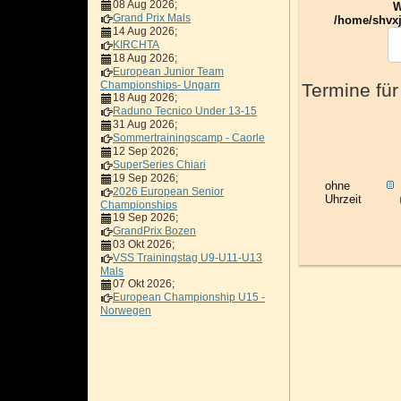
08 Aug 2026
;
W
Grand Prix Mals
/home/shvxj
14 Aug 2026
;
KIRCHTA
18 Aug 2026
;
European Junior Team
Championships- Ungarn
Termine für
18 Aug 2026
;
Raduno Tecnico Under 13-15
31 Aug 2026
;
Sommertrainingscamp - Caorle
12 Sep 2026
;
SuperSeries Chiari
19 Sep 2026
;
ohne
2026 European Senior
Uhrzeit
Championships
19 Sep 2026
;
GrandPrix Bozen
03 Okt 2026
;
VSS Trainingstag U9-U11-U13
Mals
07 Okt 2026
;
European Championship U15 -
Norwegen