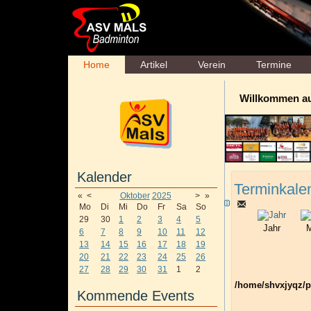
Home
Artikel
Verein
Termine
Willkommen a
Kalender
Terminkale
«
<
Oktober
2025
>
»
Mo
Di
Mi
Do
Fr
Sa
So
29
30
1
2
3
4
5
Jahr
M
6
7
8
9
10
11
12
13
14
15
16
17
18
19
20
21
22
23
24
25
26
27
28
29
30
31
1
2
/home/shvxjyqz/p
Kommende Events