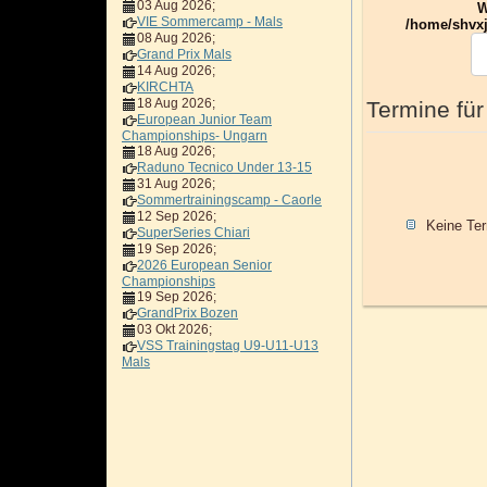
03 Aug 2026
;
W
VIE Sommercamp - Mals
/home/shvxj
08 Aug 2026
;
Grand Prix Mals
14 Aug 2026
;
KIRCHTA
18 Aug 2026
;
Termine für
European Junior Team
Championships- Ungarn
18 Aug 2026
;
Raduno Tecnico Under 13-15
31 Aug 2026
;
Sommertrainingscamp - Caorle
12 Sep 2026
;
Keine Te
SuperSeries Chiari
19 Sep 2026
;
2026 European Senior
Championships
19 Sep 2026
;
GrandPrix Bozen
03 Okt 2026
;
VSS Trainingstag U9-U11-U13
Mals