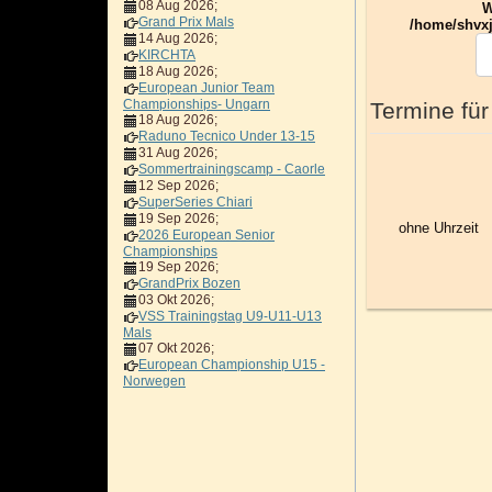
08 Aug 2026
;
W
Grand Prix Mals
/home/shvxj
14 Aug 2026
;
KIRCHTA
18 Aug 2026
;
European Junior Team
Championships- Ungarn
Termine für
18 Aug 2026
;
Raduno Tecnico Under 13-15
31 Aug 2026
;
Sommertrainingscamp - Caorle
12 Sep 2026
;
SuperSeries Chiari
19 Sep 2026
;
ohne Uhrzeit
2026 European Senior
Championships
19 Sep 2026
;
GrandPrix Bozen
03 Okt 2026
;
VSS Trainingstag U9-U11-U13
Mals
07 Okt 2026
;
European Championship U15 -
Norwegen