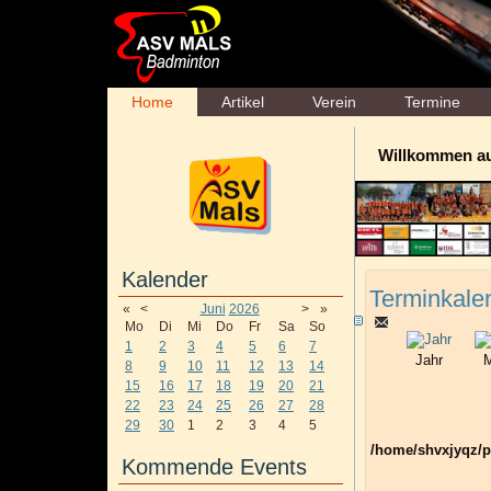
Home
Artikel
Verein
Termine
Willkommen a
Kalender
Terminkale
«
<
Juni
2026
>
»
Mo
Di
Mi
Do
Fr
Sa
So
1
2
3
4
5
6
7
Jahr
M
8
9
10
11
12
13
14
15
16
17
18
19
20
21
22
23
24
25
26
27
28
29
30
1
2
3
4
5
/home/shvxjyqz/p
Kommende Events