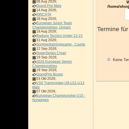
08 Aug 2026
;
W
Grand Prix Mals
/home/shvxj
14 Aug 2026
;
KIRCHTA
18 Aug 2026
;
European Junior Team
Championships- Ungarn
Termine für
18 Aug 2026
;
Raduno Tecnico Under 13-15
31 Aug 2026
;
Sommertrainingscamp - Caorle
12 Sep 2026
;
SuperSeries Chiari
19 Sep 2026
;
Keine Te
2026 European Senior
Championships
19 Sep 2026
;
GrandPrix Bozen
03 Okt 2026
;
VSS Trainingstag U9-U11-U13
Mals
07 Okt 2026
;
European Championship U15 -
Norwegen