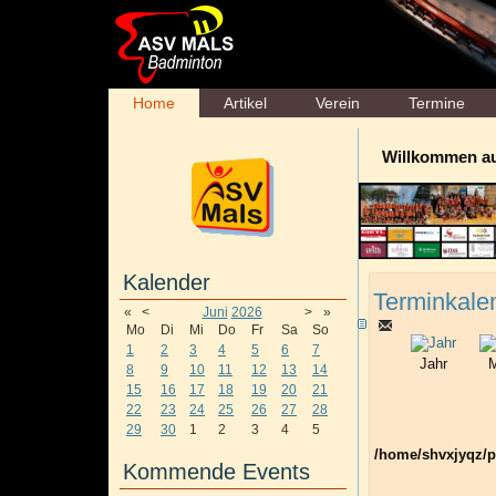
Home
Artikel
Verein
Termine
Willkommen a
Kalender
Terminkale
«
<
Juni
2026
>
»
Mo
Di
Mi
Do
Fr
Sa
So
1
2
3
4
5
6
7
Jahr
M
8
9
10
11
12
13
14
15
16
17
18
19
20
21
22
23
24
25
26
27
28
29
30
1
2
3
4
5
/home/shvxjyqz/p
Kommende Events