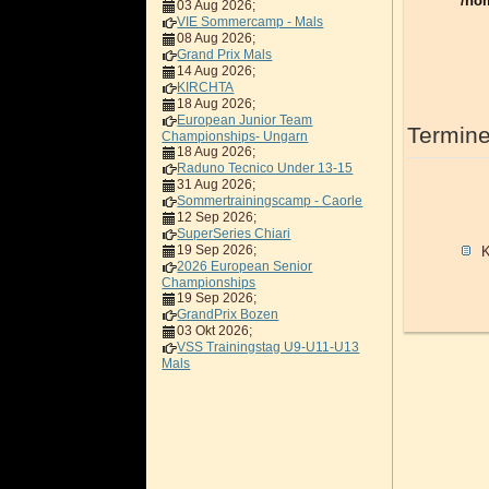
/ho
03 Aug 2026
;
VIE Sommercamp - Mals
08 Aug 2026
;
Grand Prix Mals
14 Aug 2026
;
KIRCHTA
18 Aug 2026
;
European Junior Team
Termine
Championships- Ungarn
18 Aug 2026
;
Raduno Tecnico Under 13-15
31 Aug 2026
;
Sommertrainingscamp - Caorle
12 Sep 2026
;
SuperSeries Chiari
19 Sep 2026
;
K
2026 European Senior
Championships
19 Sep 2026
;
GrandPrix Bozen
03 Okt 2026
;
VSS Trainingstag U9-U11-U13
Mals