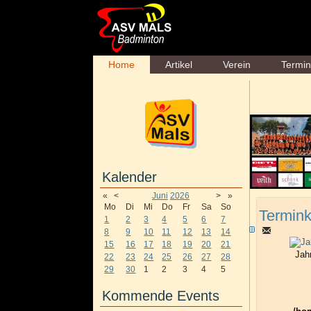
Home
Artikel
Verein
Termi
Kalender
«
<
Juni
2026
>
»
Mo
Di
Mi
Do
Fr
Sa
So
Termink
1
2
3
4
5
6
7
8
9
10
11
12
13
14
15
16
17
18
19
20
21
Jah
22
23
24
25
26
27
28
29
30
1
2
3
4
5
Kommende Events