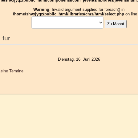
me/shvxjyqz/public_html/components/com_jevents/libraries/jeventshtml
Warning
: Invalid argument supplied for foreach() in
/home/shvxjyqz/public_html/libraries/cms/html/select.php
on lin
Zu Monat
 für
Dienstag, 16. Juni 2026
eine Termine