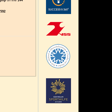
.php
on line
144
e
592