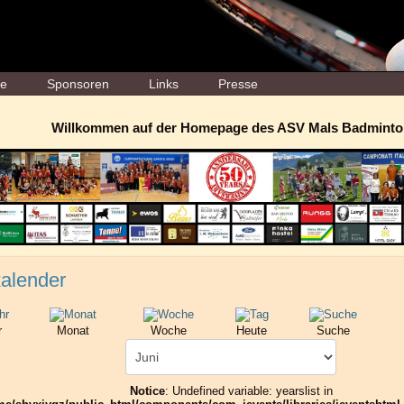
ne
Sponsoren
Links
Presse
Willkommen auf der Homepage des ASV Mals Badminto
alender
r
Monat
Woche
Heute
Suche
Notice
: Undefined variable: yearslist in