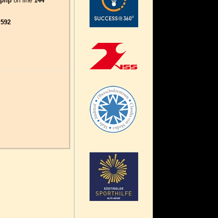
.php
on line
144
e
592