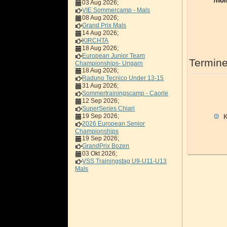
/ho
03 Aug 2026
;
VIE Sommercamp - Mals
08 Aug 2026
;
Grand Prix Mals
14 Aug 2026
;
KIRCHTA
18 Aug 2026
;
European Junior Team
Termine
Championships- Ungarn
18 Aug 2026
;
Raduno Tecnico Under 13-15
31 Aug 2026
;
Sommertrainingscamp - Caorle
12 Sep 2026
;
SuperSeries Chiari
19 Sep 2026
;
K
2026 European Senior
Championships
19 Sep 2026
;
GrandPrix Bozen
03 Okt 2026
;
VSS Trainingstag U9-U11-U13
Mals