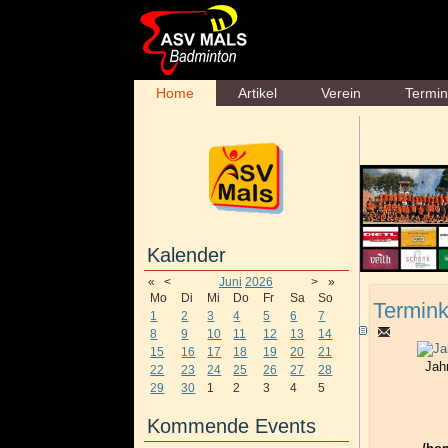
Home
Artikel
Verein
Termi
Kalender
«
<
Juni
2026
>
»
Mo
Di
Mi
Do
Fr
Sa
So
Termink
1
2
3
4
5
6
7
8
9
10
11
12
13
14
15
16
17
18
19
20
21
Jah
22
23
24
25
26
27
28
29
30
1
2
3
4
5
Kommende Events