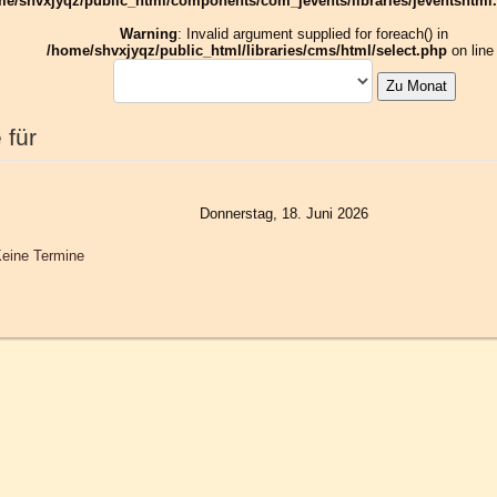
me/shvxjyqz/public_html/components/com_jevents/libraries/jeventshtml
Warning
: Invalid argument supplied for foreach() in
/home/shvxjyqz/public_html/libraries/cms/html/select.php
on lin
Zu Monat
 für
Donnerstag, 18. Juni 2026
eine Termine