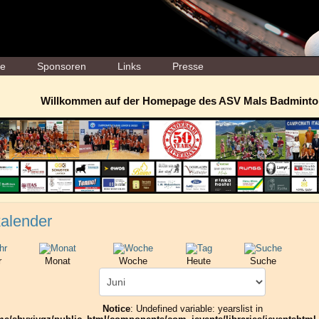
ne
Sponsoren
Links
Presse
Willkommen auf der Homepage des ASV Mals Badminto
alender
r
Monat
Woche
Heute
Suche
Notice
: Undefined variable: yearslist in