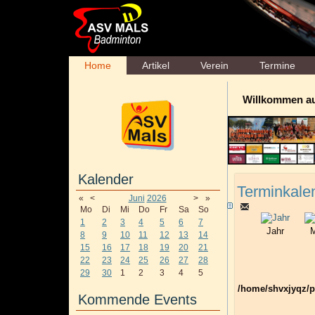
Home
Artikel
Verein
Termine
Willkommen a
Kalender
Terminkale
«
<
Juni
2026
>
»
Mo
Di
Mi
Do
Fr
Sa
So
1
2
3
4
5
6
7
Jahr
M
8
9
10
11
12
13
14
15
16
17
18
19
20
21
22
23
24
25
26
27
28
29
30
1
2
3
4
5
/home/shvxjyqz/p
Kommende Events