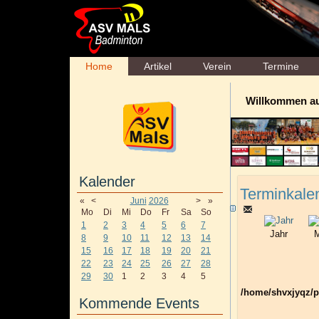
Home
Artikel
Verein
Termine
Willkommen a
Kalender
Terminkale
«
<
Juni
2026
>
»
Mo
Di
Mi
Do
Fr
Sa
So
1
2
3
4
5
6
7
Jahr
M
8
9
10
11
12
13
14
15
16
17
18
19
20
21
22
23
24
25
26
27
28
29
30
1
2
3
4
5
/home/shvxjyqz/p
Kommende Events