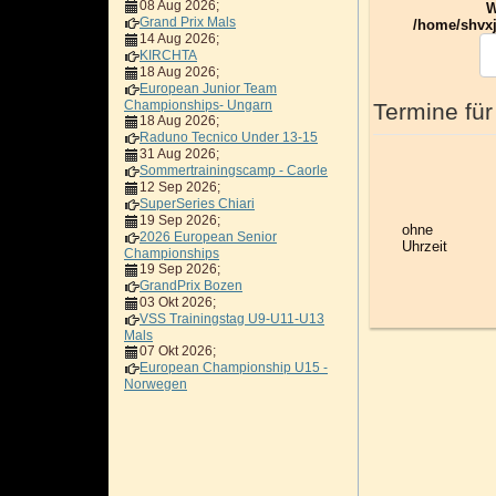
08 Aug 2026
;
W
Grand Prix Mals
/home/shvxj
14 Aug 2026
;
KIRCHTA
18 Aug 2026
;
European Junior Team
Championships- Ungarn
Termine für
18 Aug 2026
;
Raduno Tecnico Under 13-15
31 Aug 2026
;
Sommertrainingscamp - Caorle
12 Sep 2026
;
SuperSeries Chiari
19 Sep 2026
;
ohne
2026 European Senior
Uhrzeit
Championships
19 Sep 2026
;
GrandPrix Bozen
03 Okt 2026
;
VSS Trainingstag U9-U11-U13
Mals
07 Okt 2026
;
European Championship U15 -
Norwegen