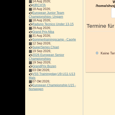
14 Aug 2026
;
W
KIRCHTA
/home/shvxj
18 Aug 2026
;
European Junior Team
Championships- Ungarn
18 Aug 2026
;
Raduno Tecnico Under 13-15
Termine für
29 Aug 2026
;
Grand Prix Alba
31 Aug 2026
;
Sommertrainingscamp - Caorle
12 Sep 2026
;
SuperSeries Chiari
19 Sep 2026
;
Keine Te
2026 European Senior
Championships
19 Sep 2026
;
GrandPrix Bozen
03 Okt 2026
;
VSS Trainingstag U9-U11-U13
Mals
07 Okt 2026
;
European Championship U15 -
Norwegen