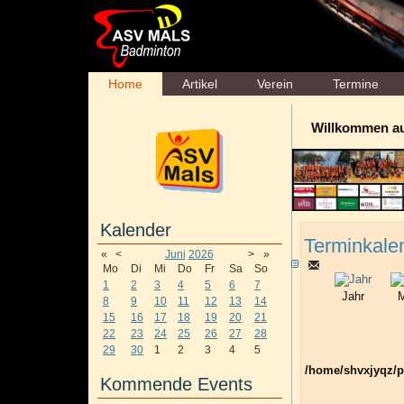
Home
Artikel
Verein
Termine
Willkommen a
Kalender
Terminkale
«
<
Juni
2026
>
»
Mo
Di
Mi
Do
Fr
Sa
So
1
2
3
4
5
6
7
Jahr
M
8
9
10
11
12
13
14
15
16
17
18
19
20
21
22
23
24
25
26
27
28
29
30
1
2
3
4
5
/home/shvxjyqz/p
Kommende Events