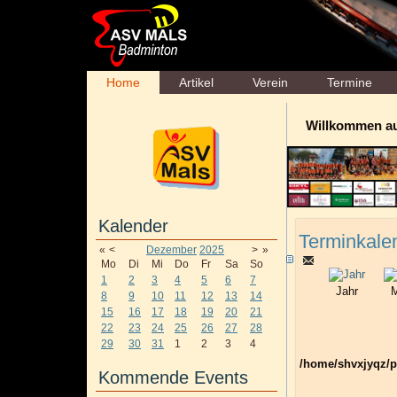
Home
Artikel
Verein
Termine
Willkommen a
Kalender
Terminkale
«
<
Dezember
2025
>
»
Mo
Di
Mi
Do
Fr
Sa
So
1
2
3
4
5
6
7
Jahr
M
8
9
10
11
12
13
14
15
16
17
18
19
20
21
22
23
24
25
26
27
28
29
30
31
1
2
3
4
/home/shvxjyqz/p
Kommende Events