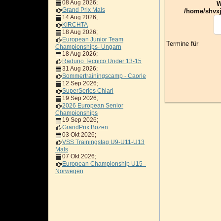
08 Aug 2026
;
W
Grand Prix Mals
/home/shvxj
14 Aug 2026
;
KIRCHTA
18 Aug 2026
;
European Junior Team
Termine für
Championships- Ungarn
18 Aug 2026
;
Raduno Tecnico Under 13-15
31 Aug 2026
;
Pagination List Lim
Sommertrainingscamp - Caorle
12 Sep 2026
;
SuperSeries Chiari
19 Sep 2026
;
2026 European Senior
Championships
19 Sep 2026
;
GrandPrix Bozen
03 Okt 2026
;
VSS Trainingstag U9-U11-U13
Mals
07 Okt 2026
;
European Championship U15 -
Norwegen