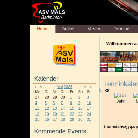
Home
Artikel
Verein
Termine
Willkommen a
Kalender
Terminkale
«
<
Mai
2026
>
»
Mo
Di
Mi
Do
Fr
Sa
So
27
28
29
30
1
2
3
Jahr
M
4
5
6
7
8
9
10
11
12
13
14
15
16
17
18
19
20
21
22
23
24
25
26
27
28
29
30
31
/home/shvxjyqz/p
Kommende Events