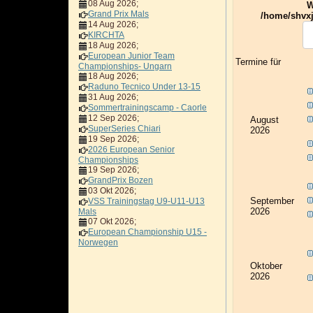
08 Aug 2026
;
W
Grand Prix Mals
/home/shvxj
14 Aug 2026
;
KIRCHTA
18 Aug 2026
;
European Junior Team
Termine für
Championships- Ungarn
18 Aug 2026
;
Raduno Tecnico Under 13-15
31 Aug 2026
;
Sommertrainingscamp - Caorle
12 Sep 2026
;
August
SuperSeries Chiari
2026
19 Sep 2026
;
2026 European Senior
Championships
19 Sep 2026
;
GrandPrix Bozen
03 Okt 2026
;
September
VSS Trainingstag U9-U11-U13
2026
Mals
07 Okt 2026
;
European Championship U15 -
Norwegen
Oktober
2026