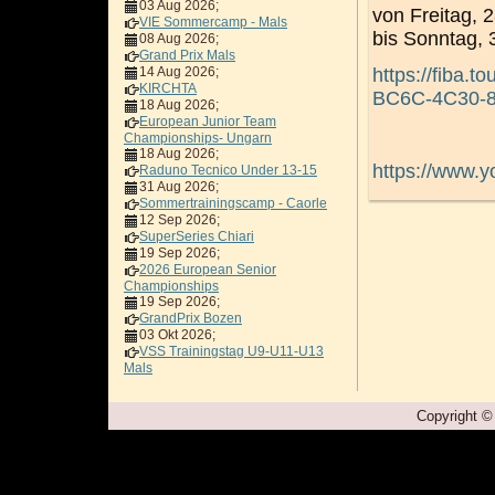
03 Aug 2026
;
von Freitag,
VIE Sommercamp - Mals
bis Sonntag,
08 Aug 2026
;
Grand Prix Mals
14 Aug 2026
;
https://fiba
KIRCHTA
BC6C-4C30-
18 Aug 2026
;
European Junior Team
Championships- Ungarn
18 Aug 2026
;
https://www.
Raduno Tecnico Under 13-15
31 Aug 2026
;
Sommertrainingscamp - Caorle
12 Sep 2026
;
SuperSeries Chiari
19 Sep 2026
;
2026 European Senior
Championships
19 Sep 2026
;
GrandPrix Bozen
03 Okt 2026
;
VSS Trainingstag U9-U11-U13
Mals
Copyright ©