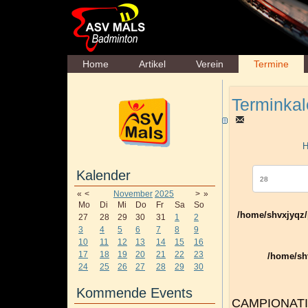
Home
Artikel
Verein
Termine
Terminkal
H
Kalender
«
<
November
2025
>
»
Mo
Di
Mi
Do
Fr
Sa
So
/home/shvxjyqz/
27
28
29
30
31
1
2
3
4
5
6
7
8
9
10
11
12
13
14
15
16
17
18
19
20
21
22
23
/home/shv
24
25
26
27
28
29
30
Kommende Events
CAMPIONATI 