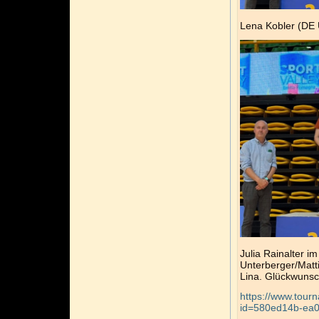
Lena Kobler (DE 
Julia Rainalter i
Unterberger/Matt
Lina. Glückwunsch
https://www.tour
id=580ed14b-ea