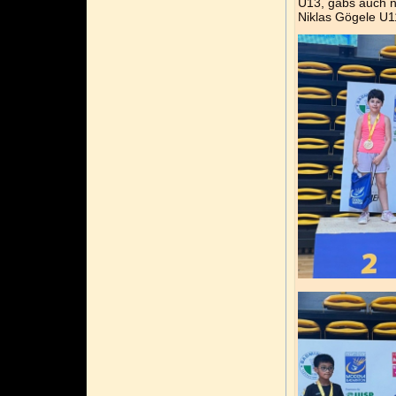
U13, gabs auch no
Niklas Gögele U1