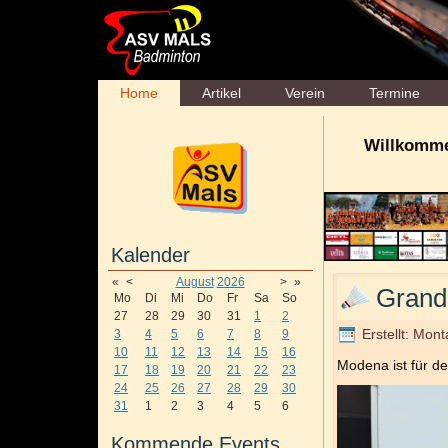
Home
Artikel
Verein
Termine
Willkomme
Kalender
«
<
August
2026
>
»
Grand
Mo
Di
Mi
Do
Fr
Sa
So
27
28
29
30
31
1
2
Erstellt: Mon
3
4
5
6
7
8
9
10
11
12
13
14
15
16
Modena ist für d
17
18
19
20
21
22
23
24
25
26
27
28
29
30
31
1
2
3
4
5
6
Kommende Events