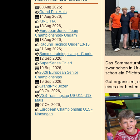
08 Aug 2026
;
Grand Prix Mals
14 Aug 2026
;
KIRCHTA
18 Aug 2026
;
European Junior Team
Championships- Ungarn
18 Aug 2026
;
Raduno Tecnico Under 13-15
31 Aug 2026
;
Sommertrainingscamp - Caorle
12 Sep 2026
;
Das Sommerturnie
SuperSeries Chiari
zwar schon in Urla
19 Sep 2026
;
schon ein Pflich
2026 European Senior
Championships
Gut organisiert, 
19 Sep 2026
;
eines der besten 
GrandPrix Bozen
03 Okt 2026
;
VSS Trainingstag U9-U11-U13
Mals
07 Okt 2026
;
European Championship U15 -
Norwegen