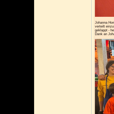
Johanna Horr
verteilt ein
geklappt - h
Dank an Joha