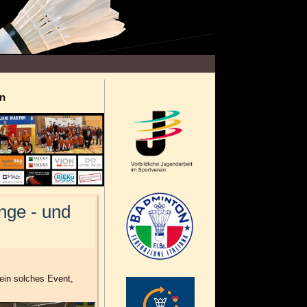
n
nge - und
 ein solches Event,