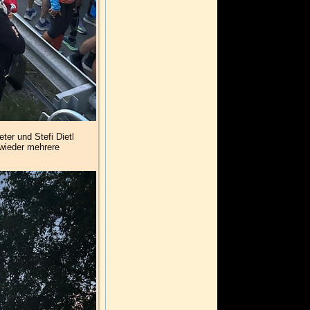
eter und Stefi Dietl
 wieder mehrere