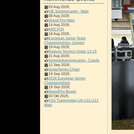
03 Aug 2026
;
VIE Sommercamp - Mals
08 Aug 2026
;
Grand Prix Mals
14 Aug 2026
;
KIRCHTA
18 Aug 2026
;
European Junior Team
Championships- Ungarn
18 Aug 2026
;
Raduno Tecnico Under 13-15
31 Aug 2026
;
Sommertrainingscamp - Caorle
12 Sep 2026
;
SuperSeries Chiari
19 Sep 2026
;
2026 European Senior
Championships
19 Sep 2026
;
GrandPrix Bozen
03 Okt 2026
;
VSS Trainingstag U9-U11-U13
Mals