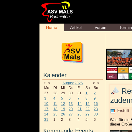
Home
Artikel
Verein
Termi
Kalender
«
<
August
2026
>
»
Mo
Di
Mi
Do
Fr
Sa
So
Re
27
28
29
30
31
1
2
zudem
3
4
5
6
7
8
9
10
11
12
13
14
15
16
17
18
19
20
21
22
23
Erstellt
24
25
26
27
28
29
30
Was für ein 
31
1
2
3
4
5
6
dieser Größe,
Kommende Events