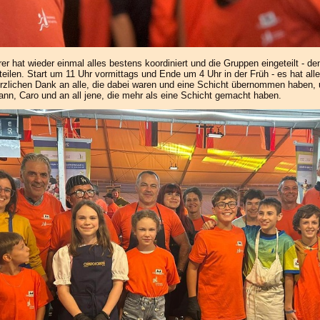
er hat wieder einmal alles bestens koordiniert und die Gruppen eingeteilt - d
zuteilen. Start um 11 Uhr vormittags und Ende um 4 Uhr in der Früh - es hat a
erzlichen Dank an alle, die dabei waren und eine Schicht übernommen haben,
nn, Caro und an all jene, die mehr als eine Schicht gemacht haben.