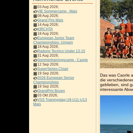
03 Aug 2026
;
VIE Sommercamp - Mals
08 Aug 2026
;
Grand Prix Mals
14 Aug 2026
;
KIRCHTA
18 Aug 2026
;
European Junior Team
Championships- Ungarn
18 Aug 2026
;
Raduno Tecnico Under 13-15
31 Aug 2026
;
Sommertrainingscamp - Caorle
12 Sep 2026
;
SuperSeries Chiari
19 Sep 2026
;
Das was Caorle a
2026 European Senior
die verschiedenen
Championships
geblieben, sind g
19 Sep 2026
;
interessante Abw
GrandPrix Bozen
03 Okt 2026
;
VSS Trainingstag U9-U11-U13
Mals