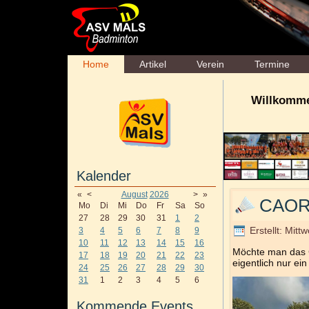
Home
Artikel
Verein
Termine
Willkomme
Kalender
«
<
August
2026
>
»
CAOR
Mo
Di
Mi
Do
Fr
Sa
So
27
28
29
30
31
1
2
Erstellt: Mit
3
4
5
6
7
8
9
10
11
12
13
14
15
16
Möchte man das 
17
18
19
20
21
22
23
eigentlich nur e
24
25
26
27
28
29
30
31
1
2
3
4
5
6
Kommende Events