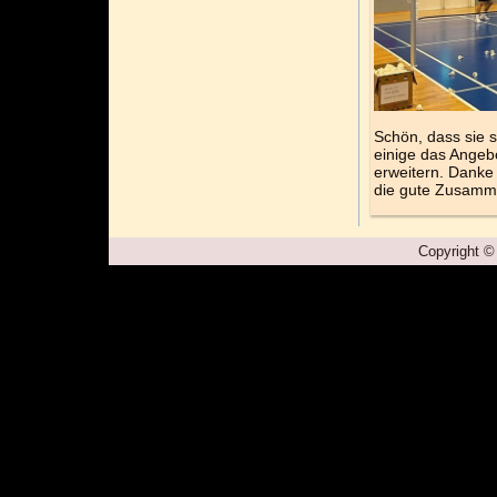
Schön, dass sie s
einige das Ange
erweitern. Danke
die gute Zusamm
Copyright ©