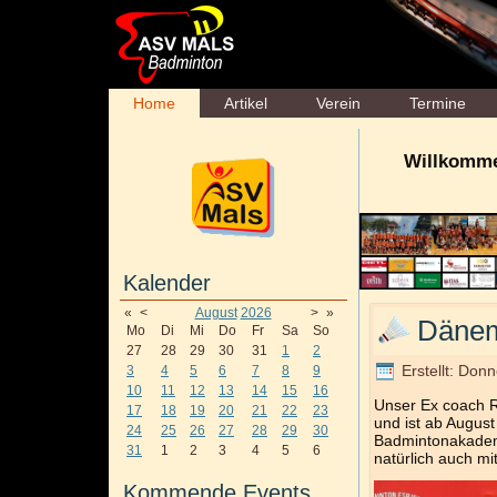
Home
Artikel
Verein
Termine
Willkomme
Kalender
«
<
August
2026
>
»
Dänem
Mo
Di
Mi
Do
Fr
Sa
So
27
28
29
30
31
1
2
Erstellt: Don
3
4
5
6
7
8
9
10
11
12
13
14
15
16
Unser Ex coach R
17
18
19
20
21
22
23
und ist ab August
24
25
26
27
28
29
30
Badmintonakademi
31
1
2
3
4
5
6
natürlich auch mi
Kommende Events