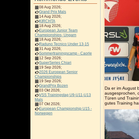
08 Aug 2026
;
Grand Prix Mals
14 Aug 2026
;
KIRCHTA
18 Aug 2026
;
European Junior Team
Championships- Ungarn
18 Aug 2026
;
Raduno Tecnico Under 13-15
31 Aug 2026
;
Sommertrainingscamp - Caorle
12 Sep 2026
;
SuperSeries Chiari
19 Sep 2026
;
2026 European Senior
Championships
19 Sep 2026
;
GrandPrix Bozen
Da er im August 
03 Okt 2026
;
ausgesprochen, d
VSS Trainingstag U9-U11-U13
Türen und Traini
Mals
gutes Training h
07 Okt 2026
;
European Championship U15 -
Norwegen