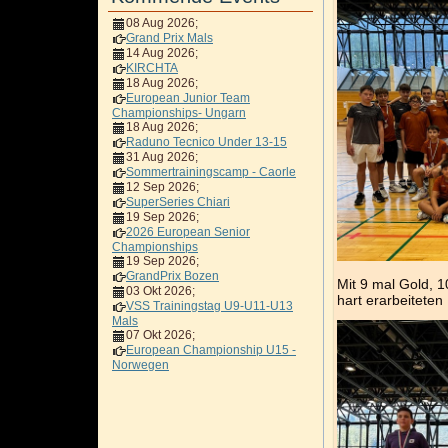
08 Aug 2026
;
Grand Prix Mals
14 Aug 2026
;
KIRCHTA
18 Aug 2026
;
European Junior Team
Championships- Ungarn
18 Aug 2026
;
Raduno Tecnico Under 13-15
31 Aug 2026
;
Sommertrainingscamp - Caorle
12 Sep 2026
;
SuperSeries Chiari
19 Sep 2026
;
2026 European Senior
Championships
19 Sep 2026
;
GrandPrix Bozen
Mit 9 mal Gold, 1
03 Okt 2026
;
hart erarbeiteten
VSS Trainingstag U9-U11-U13
Mals
07 Okt 2026
;
European Championship U15 -
Norwegen