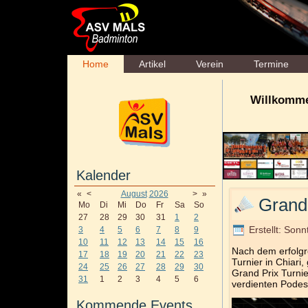
Home
Artikel
Verein
Termine
Willkomme
Kalender
«
<
August
2026
>
»
Grand
Mo
Di
Mi
Do
Fr
Sa
So
27
28
29
30
31
1
2
Erstellt: Son
3
4
5
6
7
8
9
10
11
12
13
14
15
16
Nach dem erfolgr
17
18
19
20
21
22
23
Turnier in Chiari
24
25
26
27
28
29
30
Grand Prix Turnie
31
1
2
3
4
5
6
verdienten Podest
Kommende Events