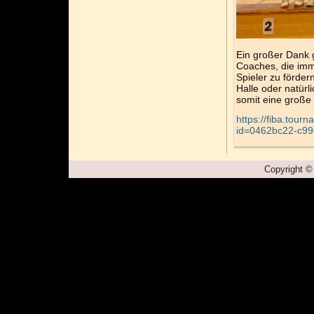
Ein großer Dank 
Coaches, die imm
Spieler zu förder
Halle oder natürl
somit eine große 
https://fiba.tour
id=0462bc22-c99
Copyright ©