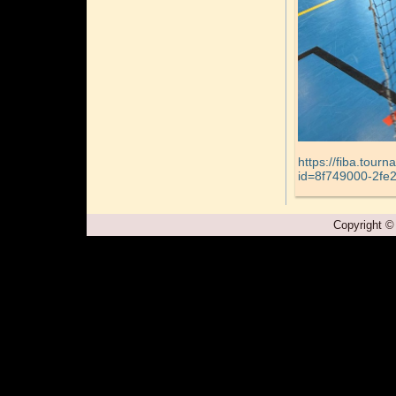
https://fiba.tour
id=8f749000-2fe
Copyright ©