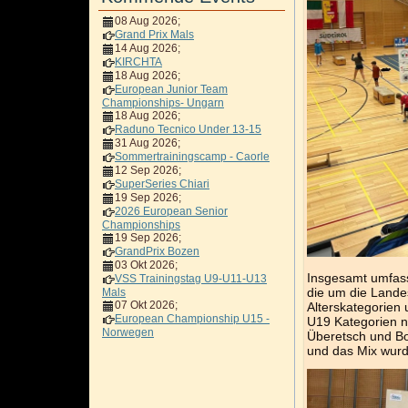
08 Aug 2026
;
Grand Prix Mals
14 Aug 2026
;
KIRCHTA
18 Aug 2026
;
European Junior Team
Championships- Ungarn
18 Aug 2026
;
Raduno Tecnico Under 13-15
31 Aug 2026
;
Sommertrainingscamp - Caorle
12 Sep 2026
;
SuperSeries Chiari
19 Sep 2026
;
2026 European Senior
Championships
19 Sep 2026
;
GrandPrix Bozen
03 Okt 2026
;
Insgesamt umfass
VSS Trainingstag U9-U11-U13
die um die Landes
Mals
07 Okt 2026
;
Alterskategorien 
European Championship U15 -
U19 Kategorien ni
Norwegen
Überetsch und Bo
und das Mix wurd