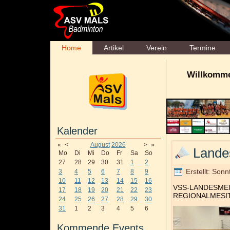
Home
Artikel
Verein
Termine
Willkomme
Kalender
«
<
August
2026
>
»
Lande
Mo
Di
Mi
Do
Fr
Sa
So
27
28
29
30
31
1
2
Erstellt: Son
3
4
5
6
7
8
9
10
11
12
13
14
15
16
VSS-LANDESMEIS
17
18
19
20
21
22
23
REGIONALMESITE
24
25
26
27
28
29
30
31
1
2
3
4
5
6
Kommende Events