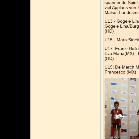
spannende Spiele,
viel Applaus von
Malser Landesme
U13 - Gögele Lin
Gögele Lina/Burg
(HD)
U15 - Mara Stric
U17: Franzi Hellr
Eva Maria(MX) - F
(HD)
U19: De March Mar
Francesco (MX)