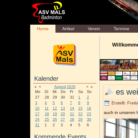
Home
Artikel
Verein
Termine
Willkomme
Kalender
«
<
August
2026
>
»
es wei
Mo
Di
Mi
Do
Fr
Sa
So
27
28
29
30
31
1
2
Erstellt: Fre
3
4
5
6
7
8
9
10
11
12
13
14
15
16
auch in unseren H
17
18
19
20
21
22
23
24
25
26
27
28
29
30
31
1
2
3
4
5
6
Kommende Events