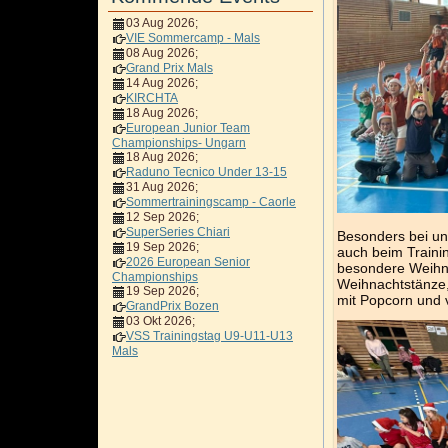
03 Aug 2026
;
VIE Sommercamp - Mals
08 Aug 2026
;
Grand Prix Mals
14 Aug 2026
;
KIRCHTA
18 Aug 2026
;
European Junior Team
Championships- Ungarn
18 Aug 2026
;
Raduno Tecnico Under 13-15
31 Aug 2026
;
Sommertrainingscamp - Caorle
12 Sep 2026
;
SuperSeries Chiari
Besonders bei un
19 Sep 2026
;
auch beim Traini
2026 European Senior
besondere Weihna
Championships
Weihnachtstänze,
19 Sep 2026
;
mit Popcorn und 
GrandPrix Bozen
03 Okt 2026
;
VSS Trainingstag U9-U11-U13
Mals