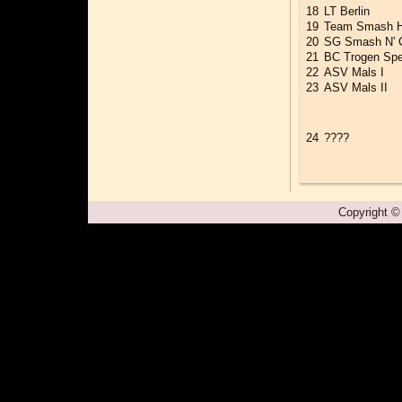
18
LT Berlin
19
Team Smash 
20
SG Smash N' 
21
BC Trogen Spe
22
ASV Mals I
23
ASV Mals II
24
????
Copyright ©