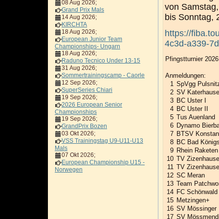
08 Aug 2026
;
von Samstag,
Grand Prix Mals
bis Sonntag, 
14 Aug 2026
;
KIRCHTA
18 Aug 2026
;
https://fiba.
European Junior Team
4c3d-a339-7
Championships- Ungarn
18 Aug 2026
;
Pfingstturnier 202
Raduno Tecnico Under 13-15
31 Aug 2026
;
Sommertrainingscamp - Caorle
Anmeldungen:
12 Sep 2026
;
1
SpVgg Pulsnit
SuperSeries Chiari
2
SV Katerhaus
19 Sep 2026
;
3
BC Uster I
2026 European Senior
4
BC Uster II
Championships
5
Tus Auenland
19 Sep 2026
;
6
Dynamo Bierba
GrandPrix Bozen
03 Okt 2026
;
7
BTSV Konsta
VSS Trainingstag U9-U11-U13
8
BC Bad König
Mals
9
Rhein Raketen
07 Okt 2026
;
10
TV Zizenhause
European Championship U15 -
11
TV Zizenhause
Norwegen
12
SC Meran
13
Team Patchwo
14
FC Schönwald
15
Metzingen+
16
SV Mössinger 
17
SV Mössmend