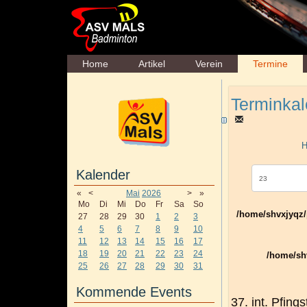
Home
Artikel
Verein
Termine
Terminkal
H
Kalender
«
<
Mai
2026
>
»
Mo
Di
Mi
Do
Fr
Sa
So
/home/shvxjyqz/
27
28
29
30
1
2
3
4
5
6
7
8
9
10
11
12
13
14
15
16
17
18
19
20
21
22
23
24
/home/shv
25
26
27
28
29
30
31
Kommende Events
37. int. Pfings