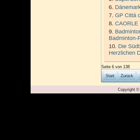
Dänemark
GP Città d
CAORLE
Badminton
Badminton-F
Die Südti
Herzlichen D
Seite 6 von 138
Start
Zurück
Copyright ©