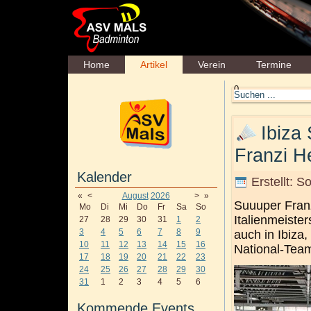
Home
Artikel
Verein
Termine
0
Ibiza
Franzi He
Kalender
Erstellt: 
«
<
August
2026
>
»
Suuuper Franz
Mo
Di
Mi
Do
Fr
Sa
So
Italienmeister
27
28
29
30
31
1
2
3
4
5
6
7
8
9
auch in Ibiza
10
11
12
13
14
15
16
National-Team
17
18
19
20
21
22
23
24
25
26
27
28
29
30
31
1
2
3
4
5
6
Kommende Events