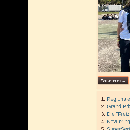
Weiterlesen ...
Regionale
Grand Pri
Die "Frei
Novi bring
SuperSerie