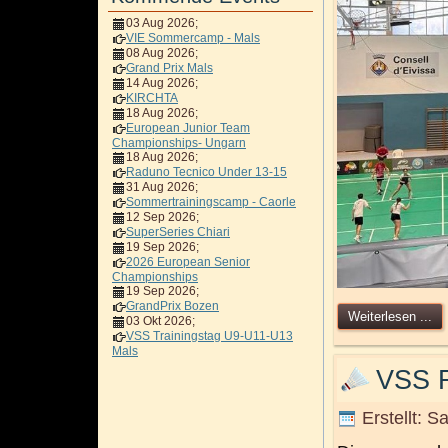
03 Aug 2026
;
VIE Sommercamp - Mals
08 Aug 2026
;
Grand Prix Mals
14 Aug 2026
;
KIRCHTA
18 Aug 2026
;
European Junior Team
Championships- Ungarn
18 Aug 2026
;
Raduno Tecnico Under 13-15
31 Aug 2026
;
Sommertrainingscamp - Caorle
12 Sep 2026
;
SuperSeries Chiari
19 Sep 2026
;
2026 European Senior
Championships
19 Sep 2026
;
GrandPrix Bozen
Weiterlesen ...
03 Okt 2026
;
VSS Trainingstag U9-U11-U13
Mals
VSS R
Erstellt: 