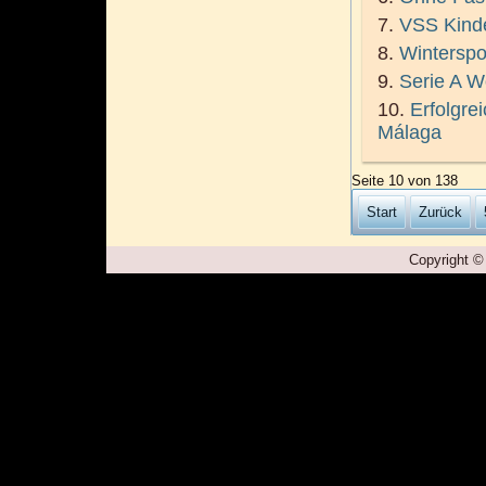
VSS Kinde
Winterspo
Serie A W
Erfolgre
Málaga
Seite 10 von 138
Start
Zurück
Copyright ©