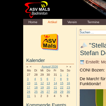
Home
Artikel
Verein
Termine
0
"Stell
Stefan D
Kalender
Erstellt: 
«
<
August
2026
>
»
CONI Bozen: S
Mo
Di
Mi
Do
Fr
Sa
So
27
28
29
30
31
1
2
De March
! fü
3
4
5
6
7
8
9
Funktionär!
10
11
12
13
14
15
16
17
18
19
20
21
22
23
24
25
26
27
28
29
30
31
1
2
3
4
5
6
Kommende Events