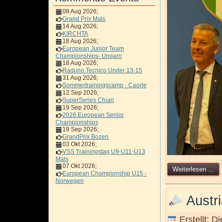
08 Aug 2026
;
Grand Prix Mals
14 Aug 2026
;
KIRCHTA
18 Aug 2026
;
European Junior Team
Championships- Ungarn
18 Aug 2026
;
Raduno Tecnico Under 13-15
31 Aug 2026
;
Sommertrainingscamp - Caorle
12 Sep 2026
;
SuperSeries Chiari
19 Sep 2026
;
2026 European Senior
Championships
19 Sep 2026
;
GrandPrix Bozen
03 Okt 2026
;
VSS Trainingstag U9-U11-U13
Mals
07 Okt 2026
;
Weiterlesen ...
European Championship U15 -
Norwegen
Austr
Erstellt: 