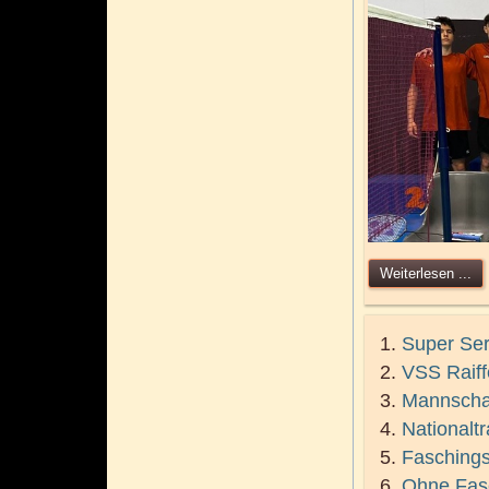
Weiterlesen ...
Super Ser
VSS Raiff
Mannschaf
Nationalt
Faschingst
Ohne Fasch