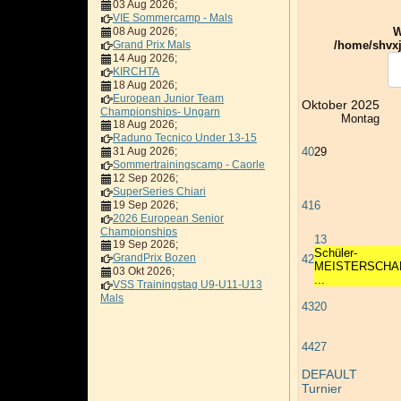
03 Aug 2026
;
VIE Sommercamp - Mals
W
08 Aug 2026
;
/home/shvxj
Grand Prix Mals
14 Aug 2026
;
KIRCHTA
18 Aug 2026
;
European Junior Team
Oktober 2025
Championships- Ungarn
Montag
18 Aug 2026
;
Raduno Tecnico Under 13-15
40
29
31 Aug 2026
;
Sommertrainingscamp - Caorle
12 Sep 2026
;
SuperSeries Chiari
41
6
19 Sep 2026
;
2026 European Senior
Championships
13
19 Sep 2026
;
Schüler-
GrandPrix Bozen
42
MEISTERSCHA
03 Okt 2026
;
...
VSS Trainingstag U9-U11-U13
Mals
43
20
44
27
DEFAULT
Turnier