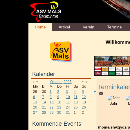
Home
Artikel
Verein
Termine
Willkomme
Kalender
«
<
Oktober
2025
>
»
Terminkale
Mo
Di
Mi
Do
Fr
Sa
So
29
30
1
2
3
4
5
6
7
8
9
10
11
12
13
14
15
16
17
18
19
Jahr
M
20
21
22
23
24
25
26
27
28
29
30
31
1
2
Kommende Events
/home/shvxjyqz/p